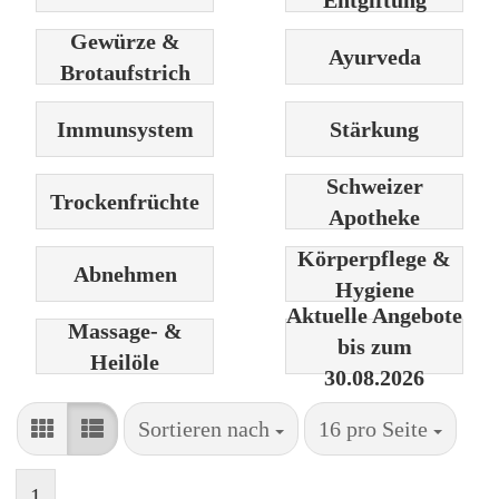
Entgiftung
Gewürze &
Ayurveda
Brotaufstrich
Immunsystem
Stärkung
Schweizer
Trockenfrüchte
Apotheke
Körperpflege &
Abnehmen
Hygiene
Aktuelle Angebote
Massage- &
bis zum
Heilöle
30.08.2026
Sortieren nach
pro Seite
Sortieren nach
16 pro Seite
1