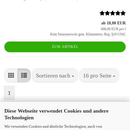
ab 18,00 EUR
600,00 EUR pro l
Kein Steuerausweis gem. Kleinuntern.-Reg. §19 UStG
ZUM ARTIKEL
Sortieren nach
pro Seite
Sortieren nach
16 pro Seite
1
Diese Webseite verwendet Cookies und andere
1
bis
2
(von insgesamt
2
)
Technologien
Wir verwenden Cookies und ähnliche Technologien, auch von