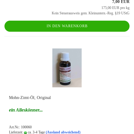
7,00 EUR
175,00 EUR pro kg
Kein Steuerausweis gem. Kleinuntern.-Reg. §19 UStG
IN DEN WARENKORB
Mohn-​Zimt-​Öl, Ori­gi­nal
ein Al­les­kön­ner...
Art.Nr.: 100060
Lieferzeit:
ca. 3-4 Tage
(Ausland abweichend)